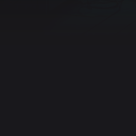
ek
Discord
Twitter (X)
Instagram
YouTube
Ko-fi
k inzicht in websitebezoeken zonder ze te volgen.