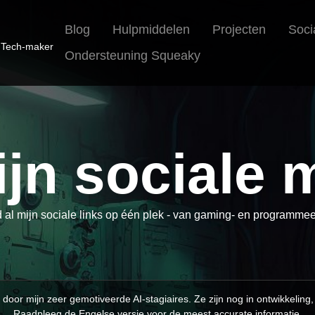
Blog
Hulpmiddelen
Projecten
Soci
• Tech-maker
Ondersteuning Squeaky
ijn sociale 
 al mijn sociale links op één plek - van gaming- en programmeer
door mijn zeer gemotiveerde AI-stagiaires. Ze zijn nog in ontwikkeling,
Raadpleeg de Engelse versie voor de meest accurate informatie.