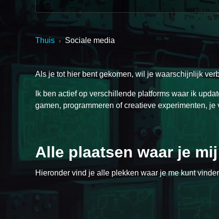
Thuis
Sociale media
›
Als je tot hier bent gekomen, wil je waarschijnlijk ve
Ik ben actief op verschillende platforms waar ik upda
gamen, programmeren of creatieve experimenten, je vi
Alle plaatsen waar je mi
Discord
Twitch
Ko-fi
Hieronder vind je alle plekken waar je me kunt vinden