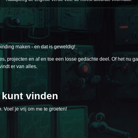
rbinding maken - en dat is geweldig!
tes, projecten en af en toe een losse gedachte deel. Of het nu g
ndt er van alles.
j kunt vinden
Instagram
YouTube
Twitter
. Voel je vrij om me te groeten!