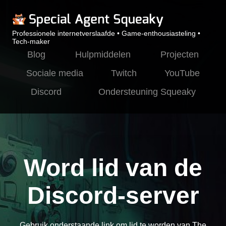
Professionele internetverslaafde • Game-enthousiasteling •
Tech-maker
Blog
Hulpmiddelen
Projecten
Sociale media
Twitch
YouTube
Discord
Ondersteuning Squeaky
Word lid van de
Discord-server
Gebruik onderstaande link om lid te worden van The