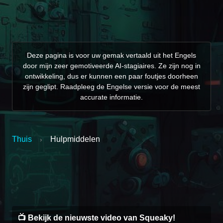
Deze pagina is voor uw gemak vertaald uit het Engels
door mijn zeer gemotiveerde AI-stagiaires. Ze zijn nog in
ontwikkeling, dus er kunnen een paar foutjes doorheen
zijn geglipt. Raadpleeg de Engelse versie voor de meest
accurate informatie.
Thuis
Hulpmiddelen
›
Integreer je Twitch-stream als een interactieve
Voeg eenvoudige open ondertitels in realtime
Creëer een vallend sneeuweffect in OBS
Twitch Kanaalpunten-Beloningsbediening
Creëer TTS-kanaalpuntbeloning
Twitch Clip-opdracht maken
liveweergave op Twitter
toe aan je livestream
Studio
📺 Bekijk de nieuwste video van Squeaky!