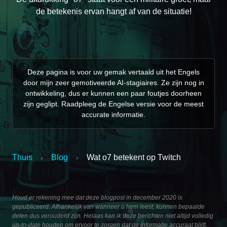
de betekenis ervan hangt af van de situatie!
Deze pagina is voor uw gemak vertaald uit het Engels
door mijn zeer gemotiveerde AI-stagiaires. Ze zijn nog in
ontwikkeling, dus er kunnen een paar foutjes doorheen
zijn geglipt. Raadpleeg de Engelse versie voor de meest
accurate informatie.
Thuis
Blog
Wat o7 betekent op Twitch
›
›
Houd er rekening mee dat deze blogpost in december 2020 is
gepubliceerd. Afhankelijk van wanneer u hem leest, kunnen bepaalde
delen dus verouderd zijn. Helaas kan ik deze berichten niet altijd volledig
up-to-date houden om ervoor te zorgen dat de informatie accuraat blijft.