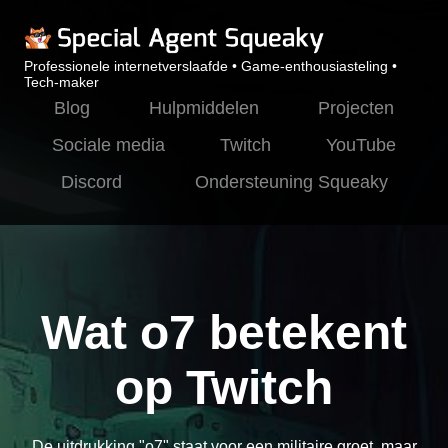
Professionele internetverslaafde • Game-enthousiasteling •
Tech-maker
Blog
Hulpmiddelen
Projecten
Sociale media
Twitch
YouTube
Discord
Ondersteuning Squeaky
Wat o7 betekent
op Twitch
De uitdrukking "o7" staat voor een militaire groet, maar